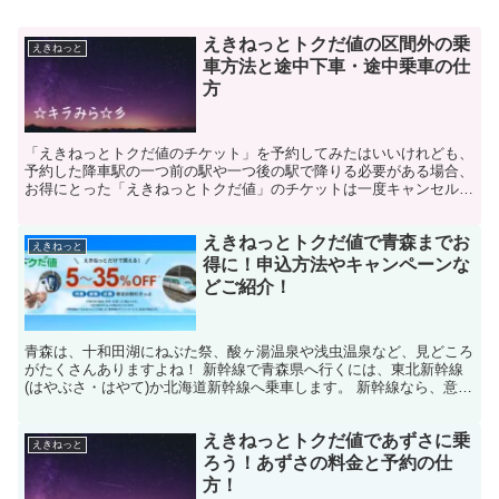
えきねっとトクだ値の区間外の乗
えきねっと
車方法と途中下車・途中乗車の仕
方
「えきねっとトクだ値のチケット」を予約してみたはいいけれども、
予約した降車駅の一つ前の駅や一つ後の駅で降りる必要がある場合、
お得にとった「えきねっとトクだ値」のチケットは一度キャンセルし
なければならないのでしょうか？ えきねっとトクだ値の区...
えきねっとトクだ値で青森までお
えきねっと
得に！申込方法やキャンペーンな
どご紹介！
青森は、十和田湖にねぶた祭、酸ヶ湯温泉や浅虫温泉など、見どころ
がたくさんありますよね！ 新幹線で青森県へ行くには、東北新幹線
(はやぶさ・はやて)か北海道新幹線へ乗車します。 新幹線なら、意外
と早く青森まで着いちゃいますよ。 停車駅(青森県)...
えきねっとトクだ値であずさに乗
えきねっと
ろう！あずさの料金と予約の仕
方！