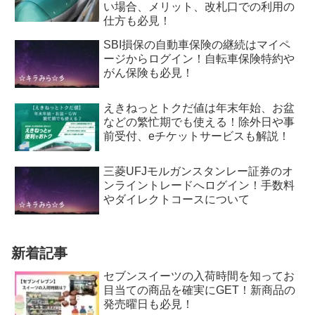
い場合、メリット、改札口での利用の
仕方も必見！
SBI損保の自動車保険の継続はマイペ
ージからログイン！自転車保険特約や
がん保険も必見！
えきねっとトクだ値は年末年始、お盆
などの繁忙期でも使える！除外日や事
前受付、eチケットサービスも解説！
三菱UFJモルガンスタンレー証券のオ
ンライントレードへログイン！手数料
やダイレクトコースについて
新着記事
セブンスイーツの入荷時間を知ってお
目当ての商品を確実にGET！新商品の
発売曜日も必見！