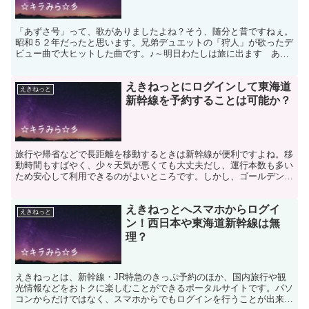
「あずさ号」って、歌がありましたよね？そう、随分と昔ですねぇ。
昭和５２年だったと思います。兄弟デュエットの「狩人」が歌ったデ
ビュー曲で大ヒットした曲です。♪～明日わたしは旅に出ます あな
たの知らないひととふたりで・・・・・８時ちょうどのあず...
えきねっとにログインして東海道
えきねっと
新幹線を予約することは可能か？
旅行や帰省などで長距離を移動するときは新幹線が便利ですよね。移
動時間もすばやく、少々天気が悪くても大丈夫だし、運行本数も多い
ため安心して利用できるのがよいところです。しかし、ゴールデンウ
ィークや正月など繁忙期は早めに座席を確保しておかないと...
えきねっとへスマホからログイ
えきねっと
ン！西日本や東海道新幹線は無
理？
えきねっとは、新幹線・JR特急のきっぷ予約のほか、国内旅行や観
光情報などをおトクに楽しむことができるポータルサイトです。パソ
コンからだけではなく、スマホからでもログインを行うことが出来、