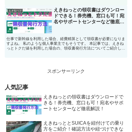
手軽に使うことができると人気があります。 えきねっとへ...
えきねっとの領収書はダウンロー
えきねっと
ドできる！券売機、窓口も可！宛
名やサポートセンターなど徹底解
説！
仕事で新幹線を利用した場合、経費精算として領収書が必要になりま
すよね。 私のような個人事業主でもそうです。 本記事では、えきね
っとトクだ値を利用した場合の、領収書発行方法についてご紹介して
います。 えきねっとで領収書発行(PDF)ができる！...
スポンサーリンク
人気記事
えきねっとの領収書はダウンロードで
きる！券売機、窓口も可！宛名やサポ
ートセンターなど徹底解説！
えきねっととSUICAを紐付けての乗り
方をご紹介！確認方法や紐づけできな