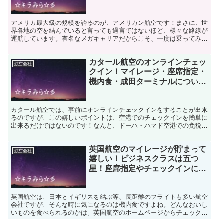
アメリカ最大級の規模を誇るのが、アメリカン航空です！まさに、世
界各地の空を結んでいると言っても過言ではないほど、様々な路線が
運航しています。有名なメガキャリアだからこそ、一度は乗ってみた
いと、憧れを抱いている人も多いのではないでしょうか？ビ...
カタール航空のオンラインチェッ
航空会社
クイン！マイレージ・座席指定・
機内食・成田ターミナルについて
も必見！
カタール航空では、事前にオンラインチェックインをすることが出来
るのですが、この嬉しいポイントは、空港でのチェックインを簡単に
出来るだけではないのです！なんと、ドーハ・ハマド空港での免税店
で、10％割引を受けることが出来るのです！この割引は、...
英国航空のマイレージが貯まって
航空会社
嬉しい！ビジネスクラスは五つ
星！座席指定やチェックインにつ
いて
英国航空は、日本とイギリスを結ぶ等、長距離のフライトも多い航空
会社ですが、そんな時に気になるのは機内食ですよね。どんなおいし
いものを食べられるのかは、英国航空のホームページからチェック出