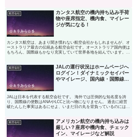
ビスはお墨付きですし、コスパも最高です。これを読むと、...
カンタス航空の機内持ち込み手荷
航空会社
物や座席指定、機内食、マイレー
ジが気になる！
カンタス航空は、あまり聞き慣れない航空会社かもしれませんが、オ
ーストラリア最古の伝統ある航空会社です。オーストラリア国内便は
もちろん、国際線もかなり充実していて世界各地を結んでいます。古
くからの伝統を守りつつ、最新のトレンドも取り入れている...
JALの運行状況はホームページへ
航空会社
ログイン！ダイナミックセイバー
やマイレージ、国内線・国際線や
機内販売について
JALは日本を代表する航空会社です。 海外では圧倒的な知名度を誇
り、国際線の便数はANAやLCCと比べ物になりません。 過去に経営
破たんした事実はあるにせよ、いまだ日の丸を背負っているのには違
いありません。 そんなJALのいくつかの特徴をご...
アメリカン航空の機内持ち込みは
航空会社
厳しい？座席や機内食、チェック
イン、マイレージなど解説