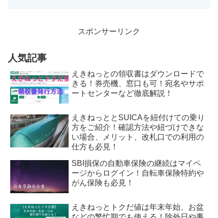
来ますよ！フライトの距離や搭乗クラスによってメニューは...
スポンサーリンク
人気記事
えきねっとの領収書はダウンロードで
きる！券売機、窓口も可！宛名やサポ
ートセンターなど徹底解説！
えきねっととSUICAを紐付けての乗り
方をご紹介！確認方法や紐づけできな
い場合、メリット、改札口での利用の
仕方も必見！
SBI損保の自動車保険の継続はマイペ
ージからログイン！自転車保険特約や
がん保険も必見！
えきねっとトクだ値は年末年始、お盆
などの繁忙期でも使える！除外日や事