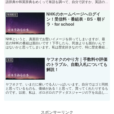
語辞典や和英辞典をめくって単語を調べて、自分で訳すか、英語の得
意な人に訳してもらうか、外国人の知り合いがいれば、その...
NHKのホームページへログイ
動画配信
ン！受信料・番組表・BS・朝ド
ラ・for school
NHKというと、真面目でお堅いイメージを持ってしまいますが、最
近のNHKの番組は面白いです！下手したら、民放よりも面白いんで
はないかと思ってしまいます。私は歴史好きなので、特に歴史番組は
興味をそそりますし、私にとって、大河ドラマは外せません...
ヤフオクのやり方｜手数料や評価
生活
のトラブル、自動入札についても
解説！
ヤフオクで、いまだに稼いでる人いっぱいいます。自分ではゴミ同然
と思っているものも、価値がある！と思って、買ってくれたりするも
のです。以前、私は、ボロボロのアディダスジャージの下を出品した
ら、８００円で売れました！自分ではダメ元で出品したので...
スポンサーリンク