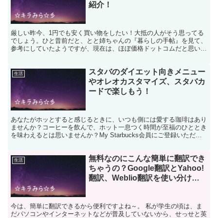
紹介！
厳しい昨今、1円でも安く買い物をしたい！大抵の人がそう思ってる
でしょう。ひと昔前だと、とと姉ちゃんの『暮らしの手帖』を見て、
参考にしていたようですが、現在は、ほぼ価格ドットコムだと思いま
す。ただ、庶民の暮らしを支える、という点では変わりない...
スタバのダイエット向きメニュー
生活
やオレオカスタマイズ、スタバカ
ードで楽しもう！
あなたがホッとすると感じるときに、いつも側には愛する珈琲はあり
ませんか？コーヒーを飲んで、ホット一息つく時間が至福のひととき
を味わえるとは思いませんか？My Starbucks会員にご登録いただく
と、コーヒーセミナーへの招待チケットに応募で...
無料なのにこんな簡単に翻訳でき
生活
ちゃうの？Google翻訳とYahoo!
翻訳、Weblio翻訳を使い分けよ
う！
今は、簡単に翻訳できるから便利ですよね～。 私が学生の頃は、ま
だパソコンやインターネットなどが普及していないから、せっせと英