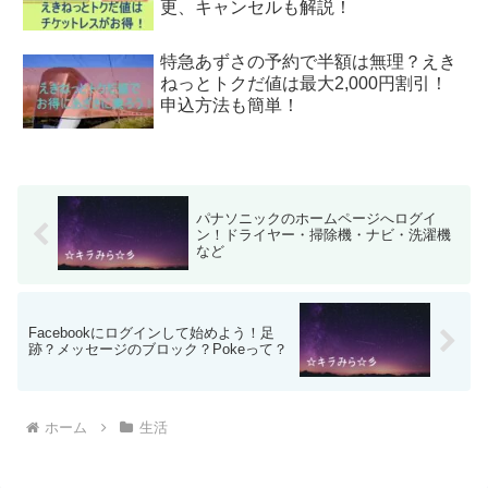
更、キャンセルも解説！
特急あずさの予約で半額は無理？えき
ねっとトクだ値は最大2,000円割引！
申込方法も簡単！
パナソニックのホームページへログイ
ン！ドライヤー・掃除機・ナビ・洗濯機
など
Facebookにログインして始めよう！足
跡？メッセージのブロック？Pokeって？
ホーム
生活