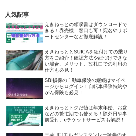
人気記事
えきねっとの領収書はダウンロードで
きる！券売機、窓口も可！宛名やサポ
ートセンターなど徹底解説！
えきねっととSUICAを紐付けての乗り
方をご紹介！確認方法や紐づけできな
い場合、メリット、改札口での利用の
仕方も必見！
SBI損保の自動車保険の継続はマイペ
ージからログイン！自転車保険特約や
がん保険も必見！
えきねっとトクだ値は年末年始、お盆
などの繁忙期でも使える！除外日や事
前受付、eチケットサービスも解説！
三菱UFJモルガンスタンレー証券のオ