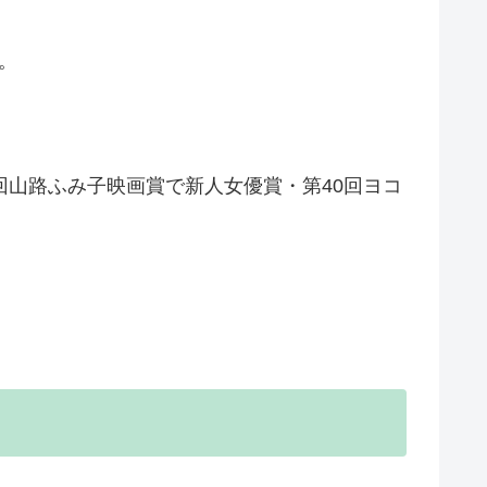
。
回山路ふみ子映画賞で新人女優賞・第40回ヨコ