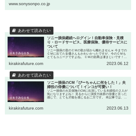
www.sonysonpo.co.jp
ソニー損保継続へログイン！自動車保険・見積
り・ロードサービス、医療保険、優待サービスに
ついて
ソニー損保の昔のＣＭの歌が頭から離れませんｗ 今までの
ＣＭに出てた女優さんもかわいかったですが、今のＣＭも
とてもユニークですよね。 ＣＭの効果は凄まじいです！潜
在意識に刷り込まれます。 とにかく、自動車保険に詳しく
kirakirafuture.com
2023.06.12
ない人でも、ＣＭの歌などの...
ソニー損保のCM「ぴーちゃんに何をした！」夫
婦役の俳優について！インコが可愛い！
ソニー損保の火災保険のCMに出演している夫婦役の２人が
気になりますよね！ 見るからに演技力抜群の俳優と言った
感じで、とても才能を感じるお二方です。 本記事では、夫
婦役の遊井亮子（ゆういりょうこ）さんと横田栄司（よこ
たえいじ）さんについてご紹...
kirakirafuture.com
2023.06.13