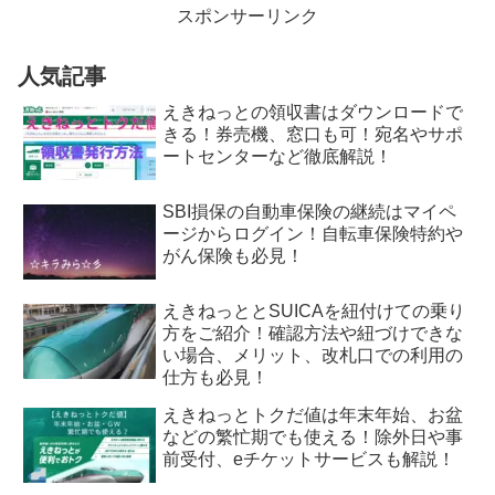
スポンサーリンク
人気記事
えきねっとの領収書はダウンロードで
きる！券売機、窓口も可！宛名やサポ
ートセンターなど徹底解説！
SBI損保の自動車保険の継続はマイペ
ージからログイン！自転車保険特約や
がん保険も必見！
えきねっととSUICAを紐付けての乗り
方をご紹介！確認方法や紐づけできな
い場合、メリット、改札口での利用の
仕方も必見！
えきねっとトクだ値は年末年始、お盆
などの繁忙期でも使える！除外日や事
前受付、eチケットサービスも解説！