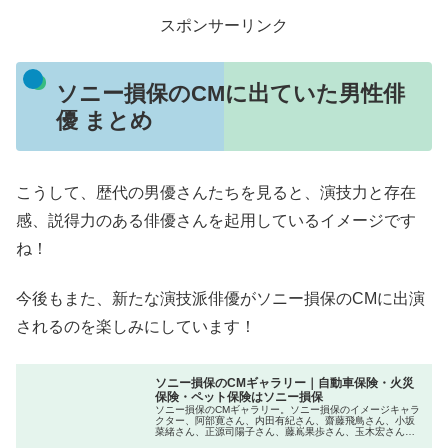
スポンサーリンク
ソニー損保のCMに出ていた男性俳
優 まとめ
こうして、歴代の男優さんたちを見ると、演技力と存在
感、説得力のある俳優さんを起用しているイメージです
ね！
今後もまた、新たな演技派俳優がソニー損保のCMに出演
されるのを楽しみにしています！
ソニー損保のCMギャラリー｜自動車保険・火災
保険・ペット保険はソニー損保
ソニー損保のCMギャラリー。ソニー損保のイメージキャラ
クター、阿部寛さん、内田有紀さん、齋藤飛鳥さん、小坂
菜緒さん、正源司陽子さん、藤嶌果歩さん、玉木宏さんが
出演しているCMなどを公開中。