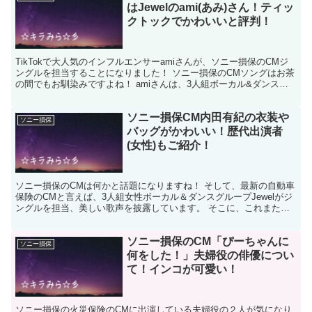
はJewelのami(あみ)さん！ティッ
クトックでかわいいと評判！
TikTokで大人気のインフルエンサーamiさんが、ソニー損保のCMジ
ングルを担当することになりました！ ソニー損保のCMソングはお茶
の間でもお馴染みですよね！ amiさんは、3人組ボーカル&ダンスグ
ループ「Jewel」のメンバーの1人です...
ソニー損保CM内田有紀の衣装や
ソニー損保
バッグがかわいい！歴代出演者
(女性)もご紹介！
ソニー損保のCMは何かと話題になりますね！ そして、最新の自動車
保険のCMと言えば、3人組女性ボーカル＆ダンスグループJewelがジ
ングルを担当、美しい歌声を披露しています。 そこに、これまた美
しい女性が色を添えているので評判になるのも無理...
ソニー損保のCM「ぴーちゃんに
ソニー損保
何をした！」夫婦役の俳優につい
て！インコが可愛い！
ソニー損保の火災保険のCMに出演している夫婦役の２人が気になり