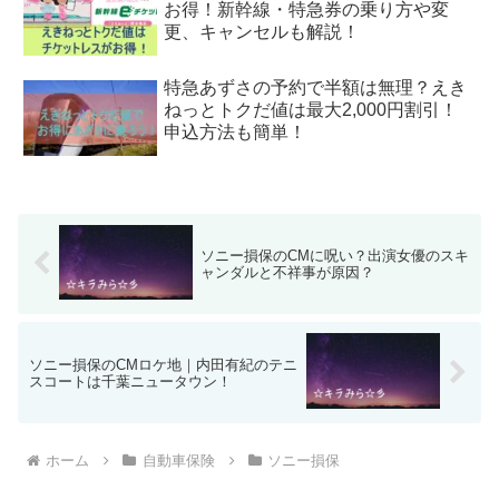
お得！新幹線・特急券の乗り方や変
更、キャンセルも解説！
特急あずさの予約で半額は無理？えき
ねっとトクだ値は最大2,000円割引！
申込方法も簡単！
ソニー損保のCMに呪い？出演女優のスキ
ャンダルと不祥事が原因？
ソニー損保のCMロケ地｜内田有紀のテニ
スコートは千葉ニュータウン！
ホーム
自動車保険
ソニー損保