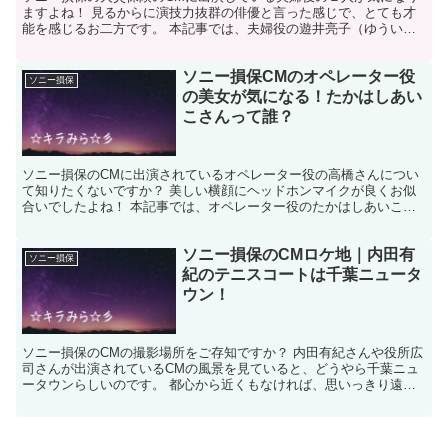
ますよね！ 見るからに演技力抜群の俳優と言った感じで、とても才
能を感じるお二方です。 本記事では、夫婦役の遊井亮子（ゆういり
ょうこ）さんと横田栄司（よこたえいじ）さんについてご紹...
ソニー損保CMのオペレーター役
ソニー損保
の美女が気になる！たかはしあい
こさんって誰？
ソニー損保のCMに出演されているオペレーター役の高橋さんについ
て知りたくないですか？ 美しい横顔にヘッドホンマイクが良くお似
合いでしたよね！ 本記事では、オペレーター役のたかはしあいこさ
んについてご紹介しています。 ソニー損保のCM高橋オペ...
ソニー損保のCMロケ地｜内田有
ソニー損保
紀のテニスコートは千葉ニュータ
ウン！
ソニー損保のCMの撮影場所をご存知ですか？ 内田有紀さんや役所広
司さんが出演されているCMの風景を見ていると、どうやら千葉ニュ
ータウンらしいのです。 都心から近くもなければ、思いっきり遠い
わけでもない、千葉県印西市が何故こうもソニー損保のC...