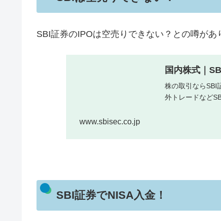
SBI証券のIPOは空売りできない？との噂が
国内株式｜SB
株の取引ならSBI
外トレードなどS
www.sbisec.co.jp
SBI証券でNISA入金！