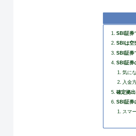
SBI証
SBIは
SBI証券
SBI証
気に
入金
確定拠出
SBI証
スマ