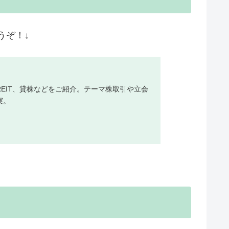
うぞ！↓
／REIT、貸株などをご紹介。テーマ株取引や立会
実。