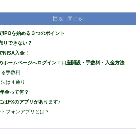
目次
券でIPOを始める３つのポイント
空売りできない？
でNISA入金！
券のホームページへログイン！口座開設・手数料・入金方法
なる手数料
方法は４通り
年金って何？
券にはFXのアプリがあります♪
ートフォンアプリとは？