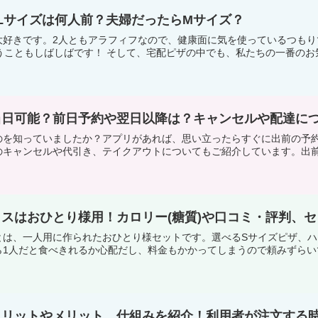
Lサイズは何人前？夫婦だったらMサイズ？
大好きです。2人ともアラフィフなので、健康面に気を使っているつも
うこともしばしばです！ そして、宅配ピザの中でも、私たちの一番のお気に
当日可能？前日予約や翌日以降は？キャンセルや配達に
のを知っていましたか？アプリがあれば、思い立ったらすぐに出前の予
キャンセルや代引き、テイクアウトについてもご紹介しています。出前館
スはおひとり様用！カロリー(糖質)や口コミ・評判、
とは、一人用に作られたおひとり様セットです。選べるSサイズピザ、ハ
1人だと食べきれるか心配だし、料金もかかってしまうので頼みずらいで
メリットやメリット、仕組みを紹介！利用者が注文する