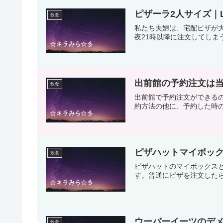
ピザーラ2人サイズ｜
飲食
私たち夫婦は、宅配ピザが
夜21時以降に注文してしま
出前館の予約注文は
飲食
出前館で予約注文ができる
約方法の他に、予約した時の
ピザハットマイボック
飲食
ピザハットのマイボックス
す。普通にピザを注文したら
ウーバーイーツのデ
飲食