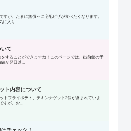
りですが、たまに無償～に宅配ピザが食べたくなります。
入り...
ついて
約をすることができますね！このページでは、出前館の予
が翌日以...
セット内容について
ットフライポテト、チキンナゲット2個が含まれていま
すが、お...
時はチェック！