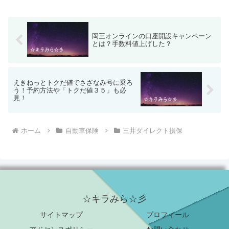
岡三オンラインの口座開設キャンペーン
とは？手数料値上げした？
えきねっとトクだ値でさざなみ号に乗ろ
う！予約方法や「トクだ値３５」も必
見！
ホーム
自動車保険
三井ダイレクト損保
☆キラみら☆彡
サイトマップ
プロフィール