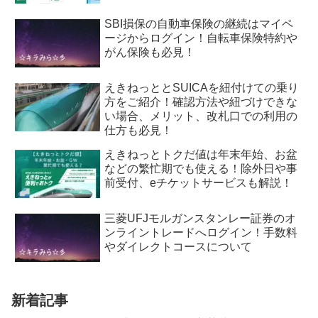
SBI損保の自動車保険の継続はマイペ
ージからログイン！自転車保険特約や
がん保険も必見！
えきねっととSUICAを紐付けての乗り
方をご紹介！確認方法や紐づけできな
い場合、メリット、改札口での利用の
仕方も必見！
えきねっとトクだ値は年末年始、お盆
などの繁忙期でも使える！除外日や事
前受付、eチケットサービスも解説！
三菱UFJモルガンスタンレー証券のオ
ンライントレードへログイン！手数料
やダイレクトコースについて
新着記事