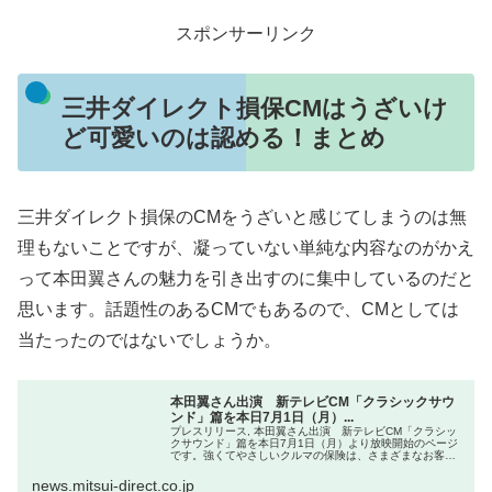
スポンサーリンク
三井ダイレクト損保CMはうざいけ
ど可愛いのは認める！まとめ
三井ダイレクト損保のCMをうざいと感じてしまうのは無
理もないことですが、凝っていない単純な内容なのがかえ
って本田翼さんの魅力を引き出すのに集中しているのだと
思います。話題性のあるCMでもあるので、CMとしては
当たったのではないでしょうか。
本田翼さん出演 新テレビCM「クラシックサウ
ンド」篇を本日7月1日（月）...
プレスリリース, 本田翼さん出演 新テレビCM「クラシッ
クサウンド」篇を本日7月1日（月）より放映開始のページ
です。強くてやさしいクルマの保険は、さまざまなお客さ
まのニーズに合った補償内容をご用意。事故や車両トラブ
ルが起きたとき、お客さまを...
news.mitsui-direct.co.jp