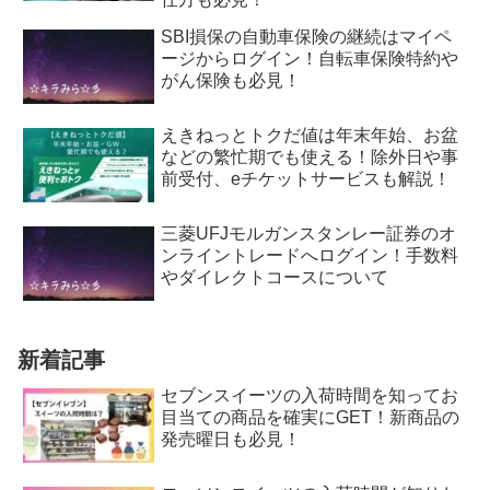
SBI損保の自動車保険の継続はマイペ
ージからログイン！自転車保険特約や
がん保険も必見！
えきねっとトクだ値は年末年始、お盆
などの繁忙期でも使える！除外日や事
前受付、eチケットサービスも解説！
三菱UFJモルガンスタンレー証券のオ
ンライントレードへログイン！手数料
やダイレクトコースについて
新着記事
セブンスイーツの入荷時間を知ってお
目当ての商品を確実にGET！新商品の
発売曜日も必見！