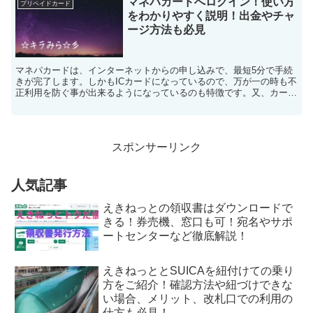
マネパカードへログイン！使い方
プリペイドカード
をわかりやすく説明！出金やチャ
ージ方法も必見
マネパカードは、インターネットからの申し込みで、最短5分で手続
きが完了します。しかもICカードになっているので、万が一の時も不
正利用を防ぐ事が出来るようになっているのも特徴です。又、カード
ショッピング保険の適用で、マネパカードで購入した商品...
スポンサーリンク
人気記事
えきねっとの領収書はダウンロードで
きる！券売機、窓口も可！宛名やサポ
ートセンターなど徹底解説！
えきねっととSUICAを紐付けての乗り
方をご紹介！確認方法や紐づけできな
い場合、メリット、改札口での利用の
仕方も必見！