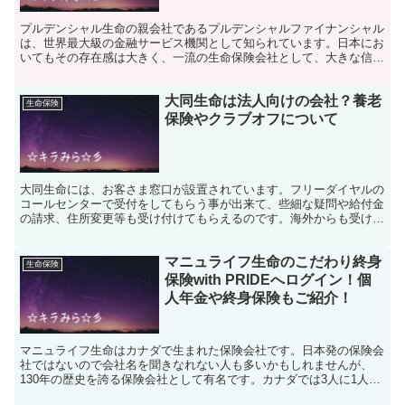
プルデンシャル生命の親会社であるプルデンシャルファイナンシャル
は、世界最大級の金融サービス機関として知られています。日本にお
いてもその存在感は大きく、一流の生命保険会社として、大きな信頼
を得ています。特に、営業担当者であるライフプランナーの...
大同生命は法人向けの会社？養老
生命保険
保険やクラブオフについて
大同生命には、お客さま窓口が設置されています。フリーダイヤルの
コールセンターで受付をしてもらう事が出来て、些細な疑問や給付金
の請求、住所変更等も受け付けてもらえるのです。海外からも受け付
けてもらえますので、安心です。保険会社は何より安心が重...
マニュライフ生命のこだわり終身
生命保険
保険with PRIDEへログイン！個
人年金や終身保険もご紹介！
マニュライフ生命はカナダで生まれた保険会社です。日本発の保険会
社ではないので会社名を聞きなれない人も多いかもしれませんが、
130年の歴史を誇る保険会社として有名です。カナダでは3人に1人が
マニュライフ生命の顧客になっている程です。保険の契約...