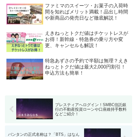
ファミマのスイーツ・お菓子の入荷時
間を知ればメリット満載！品出し時間
や新商品の発売日など徹底解説！
えきねっとトクだ値はチケットレスが
お得！新幹線・特急券の乗り方や変
更、キャンセルも解説！
特急あずさの予約で半額は無理？えき
ねっとトクだ値は最大2,000円割引！
申込方法も簡単！
プレスティアへログイン！SMBC信託銀
行の不動産投資ローンや口座維持手数料
などご紹介！
バンタンの正式名称は？「BTS」はなん