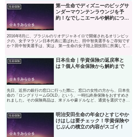
第一生命でディズニーのビッグサ
生命保険
ンダーマウンテンラウンジを予
約！なでしこエールや解約につい
ても解説！
2016年8月に、ブラジルのリオデジャネイロで開催されるオリンピッ
クの、女子マラソン日本代表に選ばれた、田中智美選手をご存知です
か？田中智美選手は、実は、第一生命の女子陸上競技部に所属してい
るのです。田中智美選手のオリンピックでの活躍からは...
日本生命｜学資保険の返戻率と
生命保険
は？個人年金保険から解約まで
先日、近所の銀行の窓口に行った際に、窓口の女性の方から、日本生
命の「ロングドリームGOLD」という、一時払終身保険をおすすめさ
れました。その保険商品は、米ドルや豪ドルなど、通貨を選択できる
タイプの保険商品だったのですが、この他にも、日本生命...
明治安田生命の年金ひとすじやか
生命保険
けはしは要チェック！学資保険や
じぶんの積立の内容がスゴイ！