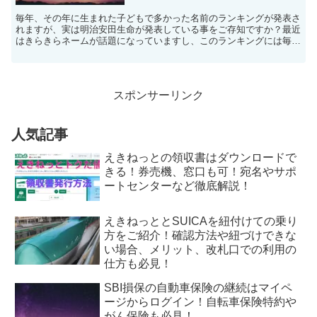
毎年、その年に生まれた子どもで多かった名前のランキングが発表さ
れますが、実は明治安田生命が発表している事をご存知ですか？最近
はきらきらネームが話題になっていますし、このランキングには毎年
注目が集まっています。子供が産まれたら、学資保険なども...
スポンサーリンク
人気記事
えきねっとの領収書はダウンロードで
きる！券売機、窓口も可！宛名やサポ
ートセンターなど徹底解説！
えきねっととSUICAを紐付けての乗り
方をご紹介！確認方法や紐づけできな
い場合、メリット、改札口での利用の
仕方も必見！
SBI損保の自動車保険の継続はマイペ
ージからログイン！自転車保険特約や
がん保険も必見！