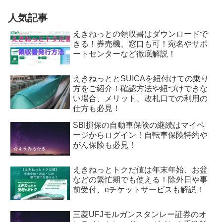
人気記事
えきねっとの領収書はダウンロードで
きる！券売機、窓口も可！宛名やサポ
ートセンターなど徹底解説！
えきねっととSUICAを紐付けての乗り
方をご紹介！確認方法や紐づけできな
い場合、メリット、改札口での利用の
仕方も必見！
SBI損保の自動車保険の継続はマイペ
ージからログイン！自転車保険特約や
がん保険も必見！
えきねっとトクだ値は年末年始、お盆
などの繁忙期でも使える！除外日や事
前受付、eチケットサービスも解説！
三菱UFJモルガンスタンレー証券のオ