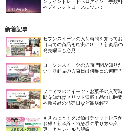
ンライントレードへログイン！手数料
やダイレクトコースについて
新着記事
セブンスイーツの入荷時間を知ってお
目当ての商品を確実にGET！新商品の
発売曜日も必見！
ローソンスイーツの入荷時間が知りた
い！新商品の入荷日は何曜日の何時？
ファミマのスイーツ・お菓子の入荷時
間を知ればメリット満載！品出し時間
や新商品の発売日など徹底解説！
えきねっとトクだ値はチケットレスが
お得！新幹線・特急券の乗り方や変
更、キャンセルも解説！