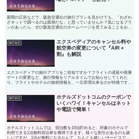
新聞の広告などで、阪急交通社の旅行プランを見かけても、「わざわ
ざネットで調べるのは面倒だな」と思っていませんか？気になるプラ
ンがあったら、ぜひ阪急交通社のホームページを見てみることをおす
すめします!ツアーのコース番号を入力するだけで簡単に、...
エクスペディアのキャンセル料や
旅行会社
航空券の変更について『AIR＋
割』も解説
エクスペディアの旅行アプリをご存知ですか？フライトの遅延や搭乗
ゲートの変更など、旅行情報をリアルタイムでお知らせしてくれた
り、フライトやホテルの旅程情報を、一元管理出来るのが特徴です。
更にはアプリを提示するだけで、外貨両替手数料の割引を受け...
ホテルズドットコムのクーポンで
旅行会社
いくハワイ！キャンセルはネット
や電話で簡単！
ホテルズドットコムでは、宿泊数を10泊貯めると、対象のホテルで
利用できる1泊無料宿泊券を獲得できます。様々な割引があるのも嬉
しいですが、1泊が無料になるなんて、なんとも嬉しいサービスです