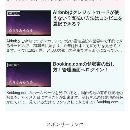
よね！自分へのご褒美旅行も企画出来そうです。これからの...
Airbnbはクレジットカードが使
旅行会社
えない？支払い方法はコンビニを
選択できる？
Airbnbをご存知ですか？ホテルではない宿泊施設を世界中で予約でき
るサービスで、2008年に始まり、近年は日本にも広がりを見せてい
ます。今では191カ国、34,000の都市で利用できるようになってい
て、これまで約6,000万人もの人が利用...
Booking.comの領収書の出し
旅行会社
方！管理画面へログイン！
Booking.comのホームページを見ていると、国内各地の有名観光地の
写真を、たくさん目にすることが出来ます。それぞれの観光地の特色
が出ていて、見ているだけでワクワクしてきますよ♪ Booking.com
は、国内だけでなく、もちろん海外の...
スポンサーリンク