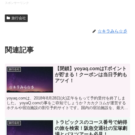
スポンサーリンク
旅行会社
☆キラみら☆彡
関連記事
【閉鎖】yoyaq.comはTポイント
旅行会社
が貯まる！クーポンは当日予約も
アツイ！
yoyaq.comは、2018年8月28日(火)正午をもって予約受付を終了しま
した。 yoyaQ.comの事をご存知でしょうか？カカクコムが運営する
ホテルや宿泊施設の割引予約サイトです。国内の宿泊施設を、最大
80％オフという驚きの価格で予約...
トラピックスのコース番号で納得
旅行会社
の旅を検索！阪急交通社の宝塚劇
場とバスツアーも必見！