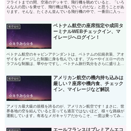
フライトまでの間、空港のデッキで、飛行機を眺めていると、「いろ
んな人の思いを乗せて、飛行機は飛んでいくのだな」と思うことがあ
ります。そんな、たくさん並んでいる飛行機の中で、一番目に入って
くるのは、エバー航空の緑色の機体ではないでしょうか。青...
ベトナム航空の座席指定や成田タ
航空会社
ーミナルWEBチェックイン、マ
イレージへログイン！
ベトナム航空のキャビンアテンダントは、ベトナムの伝統衣装、アオ
ザイをイメージした制服に身を包んでいます。ブルーやイエローのカ
ラフルな制服は、華やかですし、ベトナム旅行気分をさらに盛り上げ
てくれます！ベトナムについたら、アオザイを着て観光をし...
アメリカン航空の機内持ち込みは
航空会社
厳しい？座席や機内食、チェック
イン、マイレージなど解説
アメリカ最大級の規模を誇るのが、アメリカン航空です！まさに、世
界各地の空を結んでいると言っても過言ではないほど、様々な路線が
運航しています。有名なメガキャリアだからこそ、一度は乗ってみた
いと、憧れを抱いている人も多いのではないでしょうか？ビ...
エールフランスはプレミアムエコ
航空会社