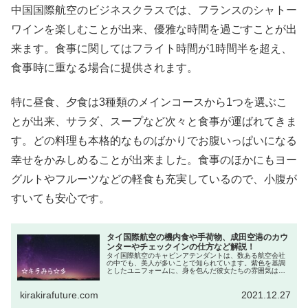
中国国際航空のビジネスクラスでは、フランスのシャトー
ワインを楽しむことが出来、優雅な時間を過ごすことが出
来ます。食事に関してはフライト時間が1時間半を超え、
食事時に重なる場合に提供されます。
特に昼食、夕食は3種類のメインコースから1つを選ぶこ
とが出来、サラダ、スープなど次々と食事が運ばれてきま
す。どの料理も本格的なものばかりでお腹いっぱいになる
幸せをかみしめることが出来ました。食事のほかにもヨー
グルトやフルーツなどの軽食も充実しているので、小腹が
すいても安心です。
タイ国際航空の機内食や手荷物、成田空港のカウ
ンターやチェックインの仕方など解説！
タイ国際航空のキャビンアテンダントは、数ある航空会社
の中でも、美人が多いことで知られています。紫色を基調
としたユニフォームに、身を包んだ彼女たちの雰囲気は、
なんだか見ているだけで、ドキドキしてしまいそうですよ
ね！魅惑の国、タイの航空会社は機...
kirakirafuture.com
2021.12.27