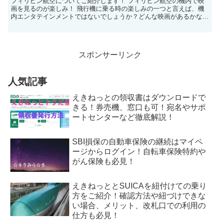
フィリピン航空についてご紹介します！ フィリピン航空の機内で映
画を見るのが楽しみ！ 飛行機に乗る時の楽しみの一つと言えば、機
内エンタテインメントではないでしょうか？どんな映画があるかな？
と乗る前からワクワクしている人も多いでしょう。フィリピ...
スポンサーリンク
人気記事
えきねっとの領収書はダウンロードで
きる！券売機、窓口も可！宛名やサポ
ートセンターなど徹底解説！
SBI損保の自動車保険の継続はマイペ
ージからログイン！自転車保険特約や
がん保険も必見！
えきねっととSUICAを紐付けての乗り
方をご紹介！確認方法や紐づけできな
い場合、メリット、改札口での利用の
仕方も必見！