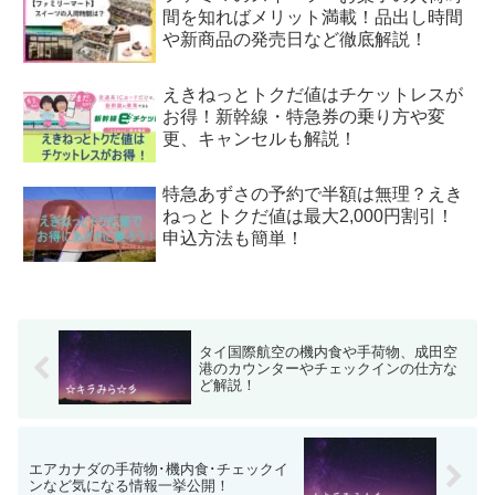
間を知ればメリット満載！品出し時間
や新商品の発売日など徹底解説！
えきねっとトクだ値はチケットレスが
お得！新幹線・特急券の乗り方や変
更、キャンセルも解説！
特急あずさの予約で半額は無理？えき
ねっとトクだ値は最大2,000円割引！
申込方法も簡単！
タイ国際航空の機内食や手荷物、成田空
港のカウンターやチェックインの仕方な
ど解説！
エアカナダの手荷物･機内食･チェックイ
ンなど気になる情報一挙公開！