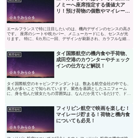
ノミーへ座席指定する価値大ア
リ！預け荷物の個数やマイレージ
など解説！
エールフランスで特に注目したいのは、機内デザインのセンスの高さ
です。 座席のシートや枕カバー、メニューカードにも、センスが光
ります。 特に、6カ月に一回、デザインが刷新され、カラフルな細部
にまでこだわりの詰まったアメニティには、心が躍ります...
タイ国際航空の機内食や手荷物、
航空会社
成田空港のカウンターやチェック
インの仕方など解説！
タイ国際航空のキャビンアテンダントは、数ある航空会社の中でも、
美人が多いことで知られています。紫色を基調としたユニフォーム
に、身を包んだ彼女たちの雰囲気は、なんだか見ているだけで、ドキ
ドキしてしまいそうですよね！魅惑の国、タイの航空会社は機...
フィリピン航空で映画を楽しむ！
航空会社
マイレージ貯まる！荷物と機内食
についても必見！